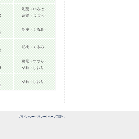
彩葉（いろは）
０
葛篭（つづら）
胡桃（くるみ）
６
胡桃（くるみ）
０
葛篭（つづら）
５
栞莉（しおり）
栞莉（しおり）
０
プライバシーポリシー
|
ページTOPへ