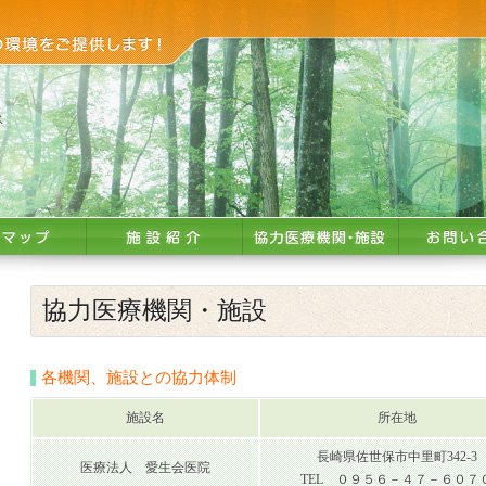
ス
協力医療機関・施設
各機関、施設との協力体制
施設名
所在地
長崎県佐世保市中里町342-3
医療法人 愛生会医院
TEL ０９５６－４７－６０７