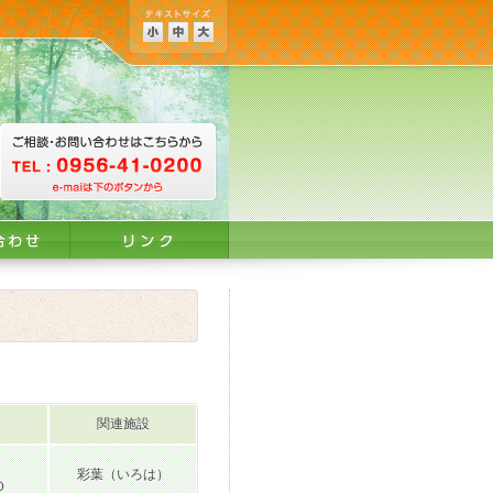
関連施設
彩葉（いろは）
０